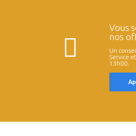
Vous s
nos of
Un consei
Service e
13h00.
Ap