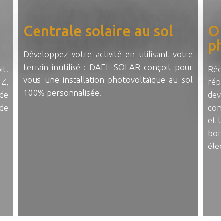
Centrale solaire au sol
O
p
Développez votre activité en utilisant votre
terrain inutilisé : DAEL SOLAR conçoit pour
it.
Réd
vous une installation photovoltaïque au sol
Z,
rép
100% personnalisée.
 de
dev
de
con
et 
bor
éle