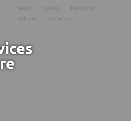
accueil
a propos
Nos Services
Actualités
nos contacts
vices
re